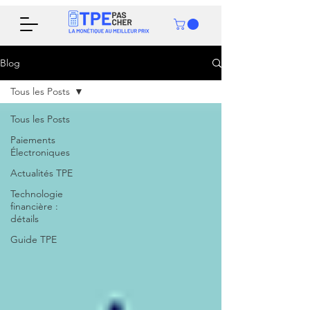
Blog
Tous les Posts
Tous les Posts
Paiements
Électroniques
Actualités TPE
Technologie
financière :
détails
Guide TPE