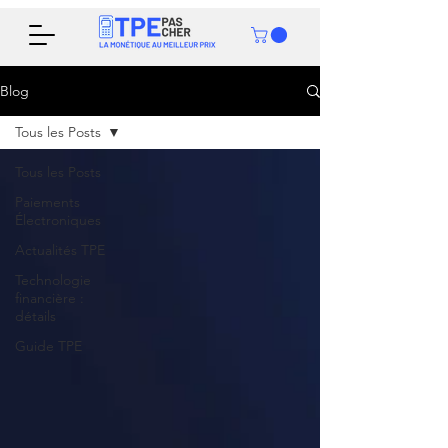
Blog
Tous les Posts
Tous les Posts
Paiements
Électroniques
Actualités TPE
Technologie
financière :
détails
Guide TPE