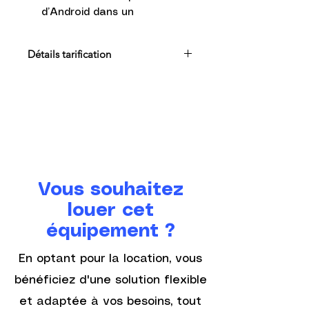
d’Android dans un
environnement fermé et
totalement maîtrisé.
Détails tarification
✅ Connectivité
Connectivité 4G et WiFi –
Tout les prix affichés sont hors TVA
Idéal pour les salons,
marchés, food-trucks et
commerces nomades.
✅ Évolutif et durable
Prêt pour les technologies
de paiement de demain. Un
Vous souhaitez
investissement qui s’adapte
au futur.
louer cet
équipement ?
🛍️
Idéal pour :
Tous les commerces non
En optant pour la location, vous
équipés de box internet ou
bénéficiez d'une solution flexible
de câblage.
Tous les
et adaptée à vos besoins, tout