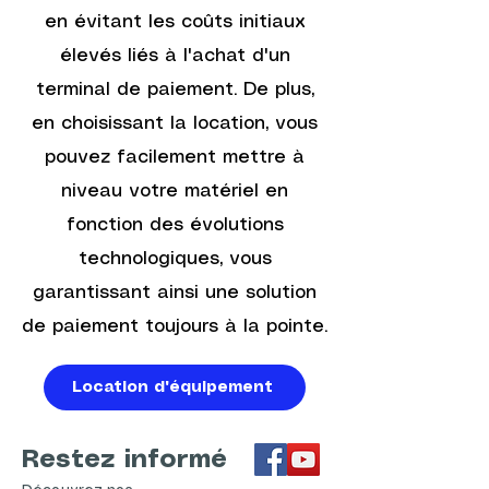
commerces souhaitant
en évitant les coûts initiaux
sécuriser leurs transactions
élevés liés à l'achat d'un
avec un secours 4G.
Tous les commerces
terminal de paiement. De plus,
souhaitant moderniser leur
en choisissant la location, vous
système de paiement.
pouvez facilement mettre à
📦
Ce que vous recevez :
niveau votre matériel en
1 terminal Ingenico Axium
fonction des évolutions
DX4000 4G
technologiques, vous
Câbles et accessoires
Documentation complète
garantissant ainsi une solution
Compatible avec les
de paiement toujours à la pointe.
principales solutions de
paiement
Location d'équipement
💡
Pourquoi choisir le
DX4000 ?
Restez informé
Avec son
écran tactile
intuitif
, sa
conception