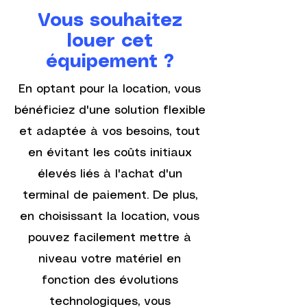
renouvelable 🔄.
4G intégrée, et offre un haut
Vous souhaitez
niveau de sécurité certifié PCI
PTS v6.0.
louer cet
Il convient aux activités
équipement ?
nécessitant mobilité, rapidité
d’encaissement et fiabilité
En optant pour la location, vous
bancaire.
bénéficiez d'une solution flexible
🎯 En un coup d’œil
et adaptée à vos besoins, tout
Type
: Terminal de paiement
en évitant les coûts initiaux
mobile Android
élevés liés à l'achat d'un
Connectivité
: 4G / Wi-Fi /
Bluetooth
terminal de paiement. De plus,
Paiements
: CB, sans
en choisissant la location, vous
contact, wallets, titres-
pouvez facilement mettre à
restaurant
Sécurité
: Certification PCI
niveau votre matériel en
PTS v6.0
fonction des évolutions
Usage
: Professionnel
technologiques, vous
quotidien