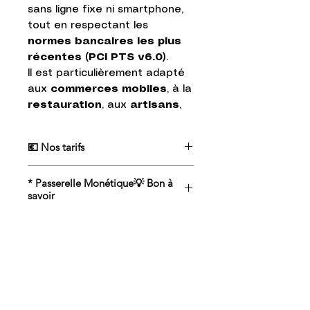
sans ligne fixe ni smartphone,
tout en respectant les
normes bancaires les plus
récentes (PCI PTS v6.0)
.
Il est particulièrement adapté
aux
commerces mobiles
, à la
restauration
, aux
artisans
,
aux
boutiques
et à
l’
événementiel
.
💶 Nos tarifs
🔎
👉 Tous les prix affichés sont hors
* Passerelle Monétique💡 Bon à
Le
PAX A920 Pro
est un
TVA 💶
savoir
terminal de paiement mobile
Android 4G pour
⚠️ Ce terminal nécessite l’utilisation
professionnels.
d’une passerelle monétique pour
Il accepte les paiements par
permettre l’encaissement de vos
carte bancaire, sans contact
clients.
La passerelle monétique est valable
et wallets mobiles, fonctionne
pour une durée de 1 an,
en toute autonomie grâce à la